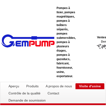
Pompes à
lisier, pompes
magnétiques,
pompes à
boîtiers
séparés,
pompes
Vente
submersibles,
Dem
pompes à
plusieurs
étages,
pompes à
gazoducs,
fabricant,
fournisseur,
usine,
exportateur.
Aperçu
Produits
A propos de nous
Visite d'usine
Contrôle de la qualité
Contact
Demande de soumission