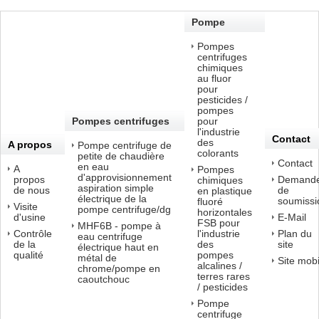
Pompe
centrifuge
Pompes
centrifuges
chimiques
au fluor
pour
pesticides /
pompes
Pompes centrifuges
pour
l'industrie
Contact
électriques
des
A propos
Pompe centrifuge de
colorants
petite de chaudière
Contact
de nous
en eau
A
Pompes
d'approvisionnement
propos
Demand
chimiques
aspiration simple
de nous
de
en plastique
électrique de la
soumissi
fluoré
Visite
pompe centrifuge/dg
horizontales
d'usine
E-Mail
FSB pour
MHF6B - pompe à
Contrôle
l'industrie
Plan du
eau centrifuge
de la
des
site
électrique haut en
qualité
pompes
métal de
Site mobi
alcalines /
chrome/pompe en
terres rares
caoutchouc
/ pesticides
Pompe
centrifuge